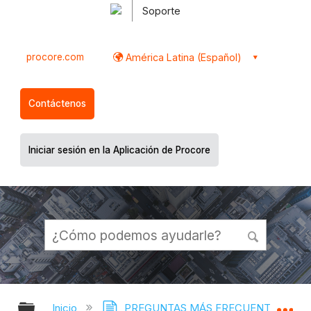
Soporte
procore.com
América Latina (Español)
Contáctenos
Iniciar sesión en la Aplicación de Procore
Expandir/contraer jerarquía global
Ex
Inicio
PREGUNTAS MÁS FRECUENTES