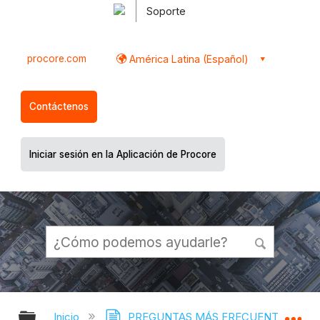
Soporte
procore.com
América Latina (Español)
Contáctenos
Iniciar sesión en la Aplicación de Procore
Expandir/contraer jerarquía global
Ex
Inicio
PREGUNTAS MÁS FRECUENTES