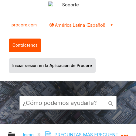
Soporte
procore.com
América Latina (Español)
Contáctenos
Iniciar sesión en la Aplicación de Procore
Expandir/contraer jerarquía global
Ex
Inicio
PREGUNTAS MÁS FRECUENTES