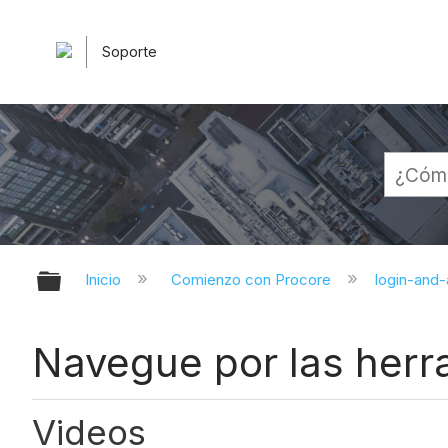
Soporte
Expandir/contraer jerarquía globa
Inicio
Comienzo con Procore
login-an
Navegue por las herr
Videos