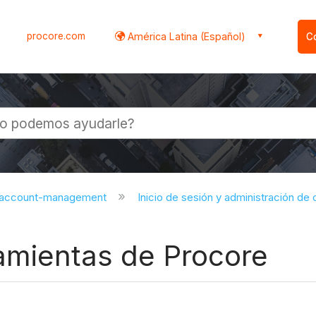
procore.com
América Latina (Español)
C
l
d-account-management
Inicio de sesión y administración de 
amientas de Procore