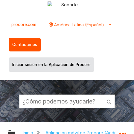
Soporte
procore.com
América Latina (Español)
Contáctenos
Iniciar sesión en la Aplicación de Procore
Expandir/contraer jerarquía global
Ex
Inicio
Aplicación móvil de Procore (Android)