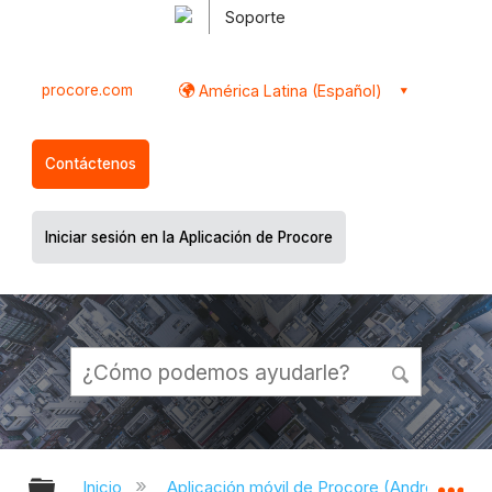
Soporte
procore.com
América Latina (Español)
Contáctenos
Iniciar sesión en la Aplicación de Procore
Expandir/contraer jerarquía global
Ex
Inicio
Aplicación móvil de Procore (Android)