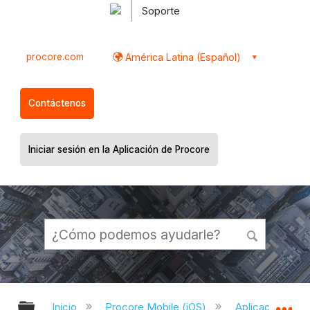
Soporte
procore.com
América Latina (Español)
Contáctenos
Iniciar sesión en la Aplicación de Procore
Expandir/contraer jerarquía global
Ex
Inicio
Procore Mobile (iOS)
Aplicación iOS 