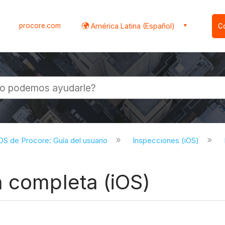
procore.com
América Latina (Español)
C
l
iOS de Procore: Guía del usuario
Inspecciones (iOS)
n completa (iOS)