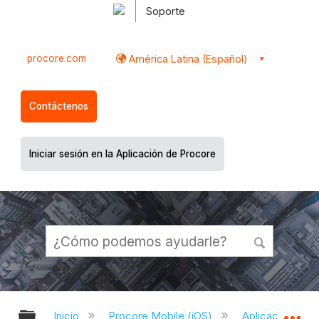
Soporte
procore.com
América Latina (Español)
Contáctenos
Iniciar sesión en la Aplicación de Procore
Expandir/contraer jerarquía global
Ex
Inicio
Procore Mobile (iOS)
Aplicación iOS 