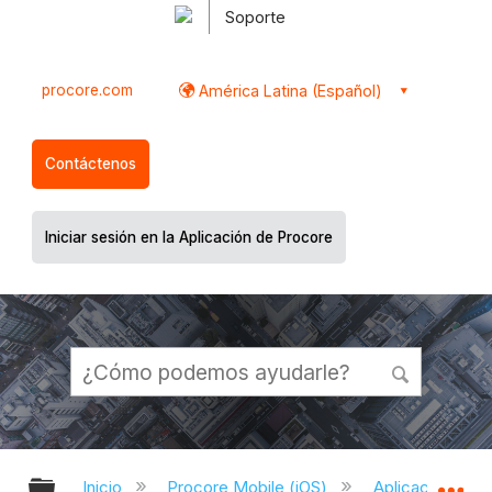
Soporte
procore.com
América Latina (Español)
Contáctenos
Iniciar sesión en la Aplicación de Procore
Expandir/contraer jerarquía global
Ex
Inicio
Procore Mobile (iOS)
Aplicación iOS 