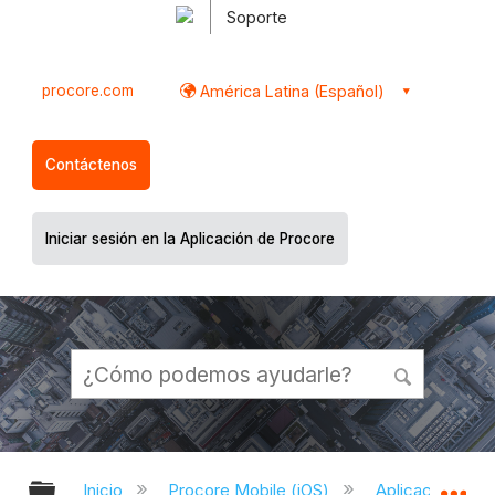
Soporte
procore.com
América Latina (Español)
Contáctenos
Iniciar sesión en la Aplicación de Procore
Expandir/contraer jerarquía global
Ex
Inicio
Procore Mobile (iOS)
Aplicación iOS 