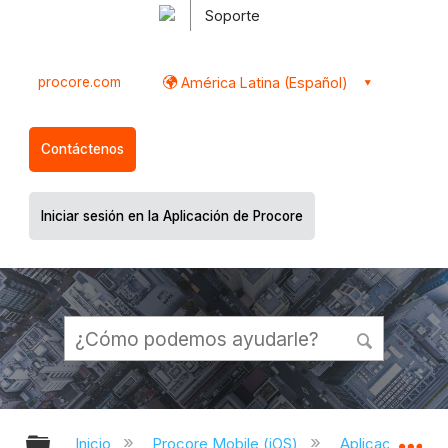
Soporte
procore.com
América Latina (Español)
Contáctenos
Iniciar sesión en la Aplicación de Procore
Expandir/contraer jerarquía global
Ex
Inicio
Procore Mobile (iOS)
Aplicación iOS 