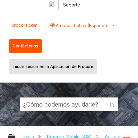
Soporte
procore.com
América Latina (Español)
Contáctenos
Iniciar sesión en la Aplicación de Procore
Expandir/contraer jerarquía global
Ex
Inicio
Procore Mobile (iOS)
Aplicación iOS 