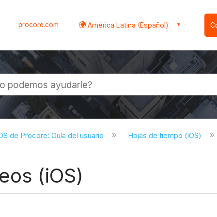
procore.com
América Latina (Español)
C
l
iOS de Procore: Guía del usuario
Hojas de tiempo (iOS)
eos (iOS)