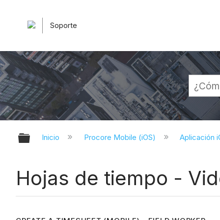
Soporte
Expandir/contraer jerarquía globa
Inicio
Procore Mobile (iOS)
Aplicación 
Hojas de tiempo - Vid