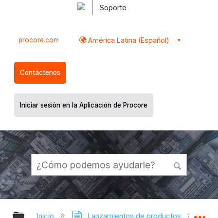
Soporte
procore.com
América Latina (Español)
Contáctenos
Iniciar sesión en la Aplicación de Procore
Expandir/contraer jerarquía global
Ex
Inicio
Lanzamientos de productos
Nota