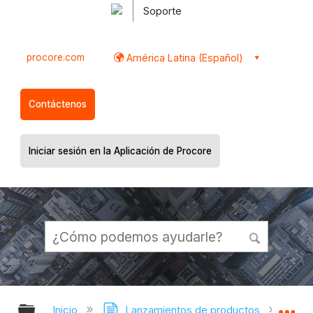
Soporte
procore.com
América Latina (Español)
Contáctenos
Iniciar sesión en la Aplicación de Procore
Expandir/contraer jerarquía global
Ex
Inicio
Lanzamientos de productos
Nota