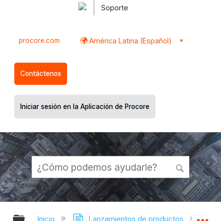
Soporte
procore.com
América Latina (Español)
Contáctenos
Iniciar sesión en la Aplicación de Procore
Expandir/contraer jerarquía global
Ex
Inicio
Lanzamientos de productos
Nota