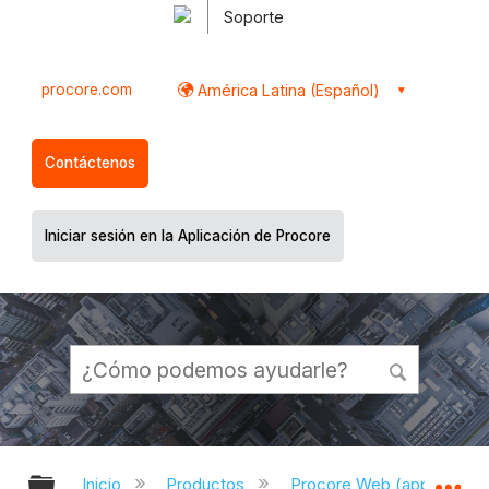
Soporte
procore.com
América Latina (Español)
Contáctenos
Iniciar sesión en la Aplicación de Procore
Expandir/contraer jerarquía global
Ex
Inicio
Productos
Procore Web (app.proco