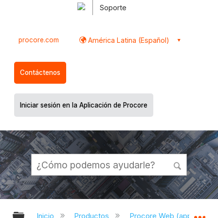
Soporte
procore.com
América Latina (Español)
Contáctenos
Iniciar sesión en la Aplicación de Procore
Expandir/contraer jerarquía global
Ex
Inicio
Productos
Procore Web (app.proco