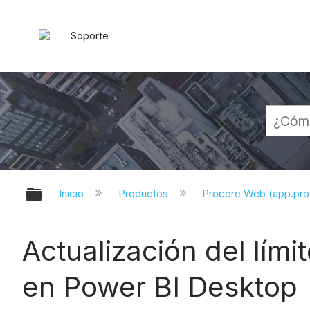
Soporte
Expandir/contraer jerarquía globa
Inicio
Productos
Procore Web (app.pr
Actualización del lími
en Power BI Desktop