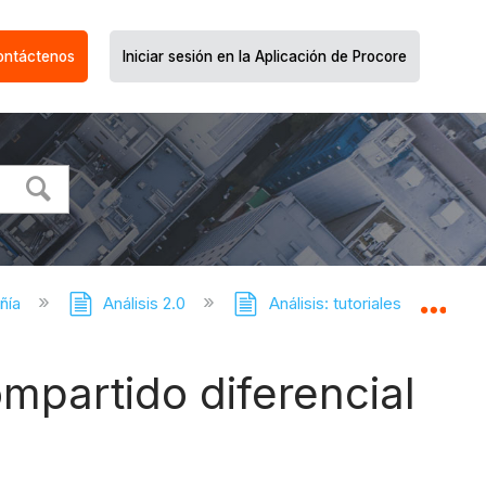
ontáctenos
Iniciar sesión en la Aplicación de Procore
ñía
Análisis 2.0
Análisis: tutoriales
Actu
Expa
ompartido diferencial