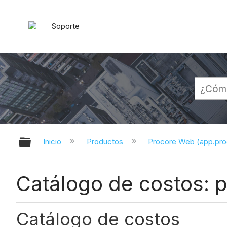
Soporte
Expandir/contraer jerarquía globa
Inicio
Productos
Procore Web (app.pr
Catálogo de costos: 
Catálogo de costos