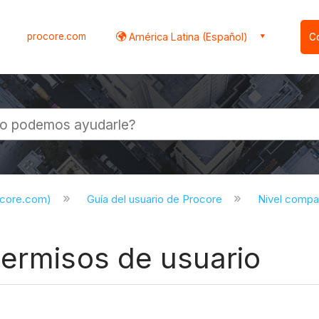
procore.com
América Latina (Español)
C
l
ocore.com)
Guía del usuario de Procore
Nivel compa
permisos de usuario