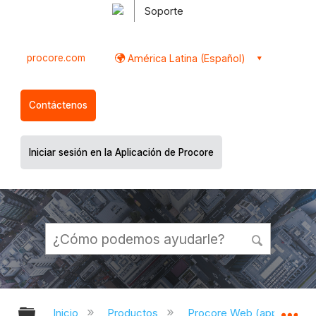
Soporte
procore.com
América Latina (Español)
Contáctenos
Iniciar sesión en la Aplicación de Procore
Expandir/contraer jerarquía global
Ex
Inicio
Productos
Procore Web (app.proco