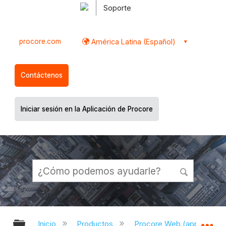
Soporte
procore.com
América Latina (Español)
Contáctenos
Iniciar sesión en la Aplicación de Procore
Expandir/contraer jerarquía global
Ex
Inicio
Productos
Procore Web (app.proco