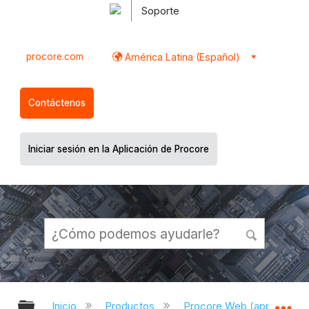
Soporte
procore.com
América Latina (Español)
Contáctenos
Iniciar sesión en la Aplicación de Procore
Expandir/contraer jerarquía global
Ex
Inicio
Productos
Procore Web (app.proco