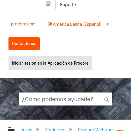
Soporte
procore.com
América Latina (Español)
Contáctenos
Iniciar sesión en la Aplicación de Procore
Expandir/contraer jerarquía global
Ex
Inicio
Productos
Procore Web (app.proco