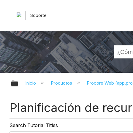
Soporte
Expandir/contraer jerarquía globa
Inicio
Productos
Procore Web (app.pr
Planificación de recur
Search Tutorial Titles