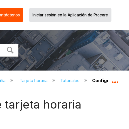
ontáctenos
Iniciar sesión en la Aplicación de Procore
ñía
Tarjeta horaria
Tutoriales
Configure su emp
Expa
tarjeta horaria