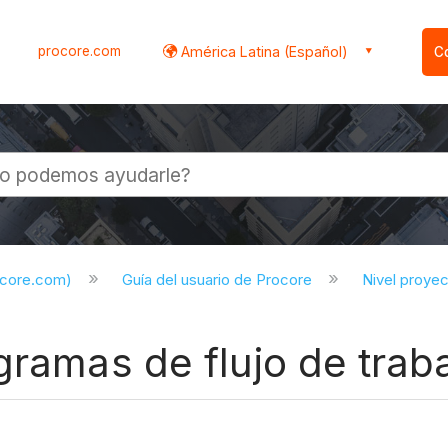
procore.com
América Latina (Español)
C
l
ocore.com)
Guía del usuario de Procore
Nivel proye
gramas de flujo de trab