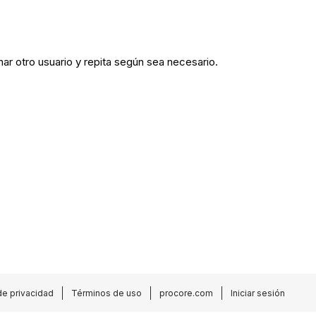
r otro usuario y repita según sea necesario.
de privacidad
Términos de uso
procore.com
Iniciar sesión