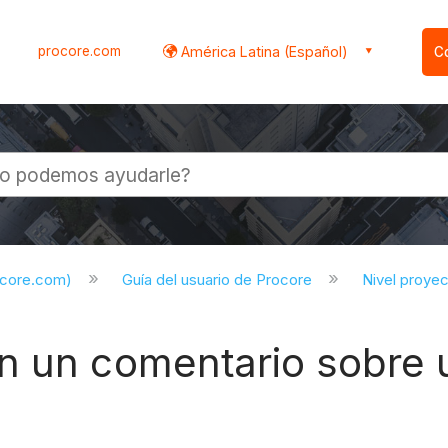
procore.com
América Latina (Español)
C
l
ocore.com)
Guía del usuario de Procore
Nivel proye
n un comentario sobre 