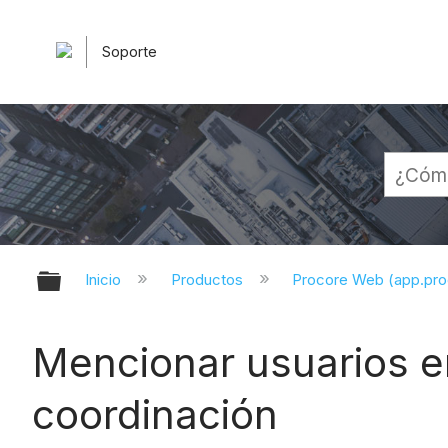
Soporte
Expandir/contraer jerarquía globa
Inicio
Productos
Procore Web (app.pr
Mencionar usuarios e
coordinación