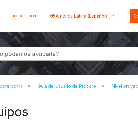
procore.com
América Latina (Español)
C
l
ocore.com)
Guía del usuario de Procore
Nivel proye
uipos