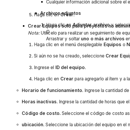
Cualquier información adicional sobre el 
Archivos adjuntos
Haga clic en
Crear
.
Haga clic en
Adjuntar archivo
y selecci
Crear Equipos solo para proyectos no admin
O
Nota:
Utilícelo para realizar un seguimiento de eq
Arrastrar y soltar
uno o más archivos
en
Haga clic en el menú desplegable
Equipos
o
N
Si aún no se ha creado, seleccione
Crear Equ
Ingrese el
ID del equipo
.
Haga clic en
Crear
para agregarlo al ítem y a 
Horario de funcionamiento
. Ingrese la cantidad d
Horas inactivas
. Ingrese la cantidad de horas que e
Código de costo.
Seleccione el código de costo as
ubicación
. Seleccione la ubicación del equipo en el