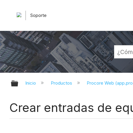
Soporte
Expandir/contraer jerarquía globa
Inicio
Productos
Procore Web (app.pr
Crear entradas de eq