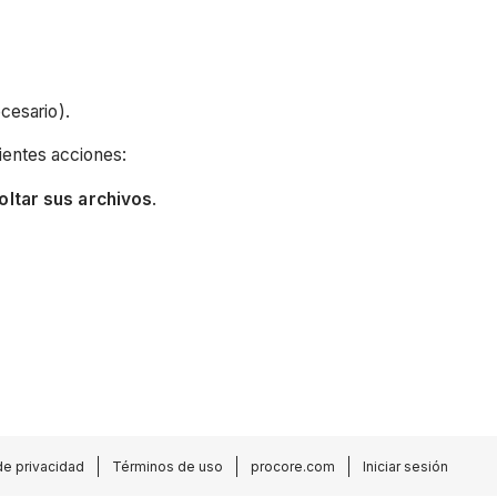
ecesario).
guientes acciones:
oltar sus archivos
.
de privacidad
Términos de uso
procore.com
Iniciar sesión