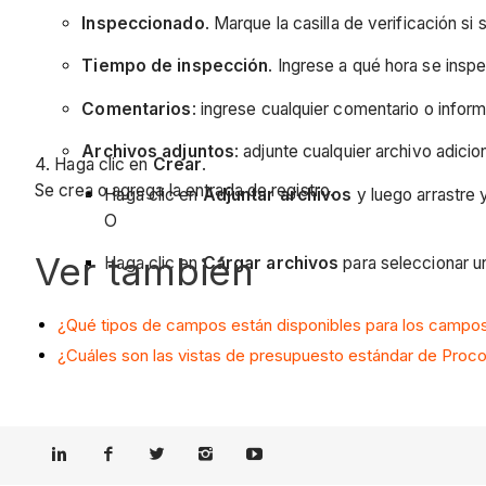
Inspeccionado
. Marque la casilla de verificación si
Tiempo de inspección
. Ingrese a qué hora se insp
Comentarios
: ingrese cualquier comentario o inform
Archivos adjuntos
: adjunte cualquier archivo adicio
4. Haga clic en
Crear
.
Se crea o agrega la entrada de registro.
Haga clic en
Adjuntar archivos
y luego arrastre 
O
Ver también
Haga clic en
Cargar archivos
para seleccionar u
¿Qué tipos de campos están disponibles para los campos
¿Cuáles son las vistas de presupuesto estándar de Proc