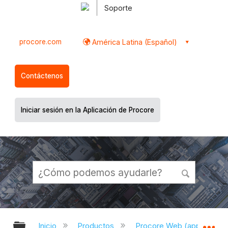
Soporte
procore.com
América Latina (Español)
Contáctenos
Iniciar sesión en la Aplicación de Procore
Expandir/contraer jerarquía global
Ex
Inicio
Productos
Procore Web (app.proco