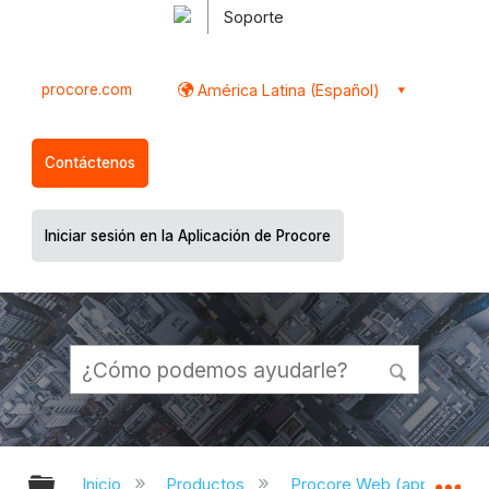
Soporte
procore.com
América Latina (Español)
Contáctenos
Iniciar sesión en la Aplicación de Procore
Expandir/contraer jerarquía global
Ex
Inicio
Productos
Procore Web (app.proco