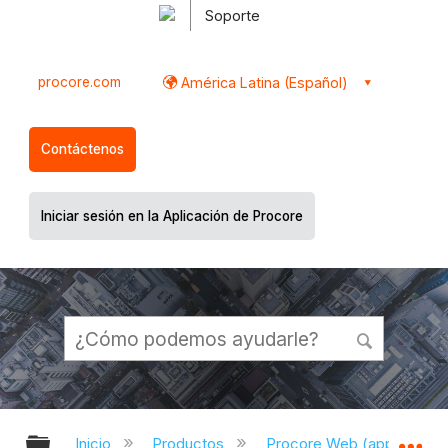
Soporte
procore.com
América Latina (Español)
Contáctenos
Iniciar sesión en la Aplicación de Procore
Expandir/contraer jerarquía global
Ex
Inicio
Productos
Procore Web (app.proco