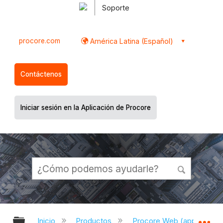
Soporte
procore.com
América Latina (Español)
Contáctenos
Iniciar sesión en la Aplicación de Procore
Expandir/contraer jerarquía global
Ex
Inicio
Productos
Procore Web (app.proco