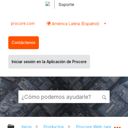
Soporte
procore.com
América Latina (Español)
Contáctenos
Iniciar sesión en la Aplicación de Procore
Expandir/contraer jerarquía global
Ex
Inicio
Productos
Procore Web (app.proco