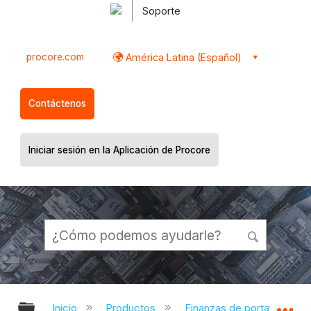
Soporte
procore.com
América Latina (Español)
Contáctenos
Iniciar sesión en la Aplicación de Procore
Expandir/contraer jerarquía global
Ex
Inicio
Productos
Finanzas de portafolio y pl