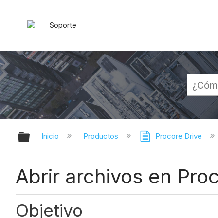
Soporte
Expandir/contraer jerarquía globa
Inicio
Productos
Procore Drive
Abrir archivos en Pro
Objetivo