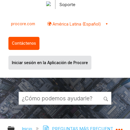
Soporte
procore.com
América Latina (Español)
Contáctenos
Iniciar sesión en la Aplicación de Procore
Expandir/contraer jerarquía global
Ex
Inicio
PREGUNTAS MÁS FRECUENTES