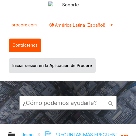
Soporte
procore.com
América Latina (Español)
Contáctenos
Iniciar sesión en la Aplicación de Procore
Expandir/contraer jerarquía global
Ex
Inicio
PREGUNTAS MÁS FRECUENTES