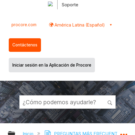
Soporte
procore.com
América Latina (Español)
Contáctenos
Iniciar sesión en la Aplicación de Procore
Expandir/contraer jerarquía global
Ex
Inicio
PREGUNTAS MÁS FRECUENTES