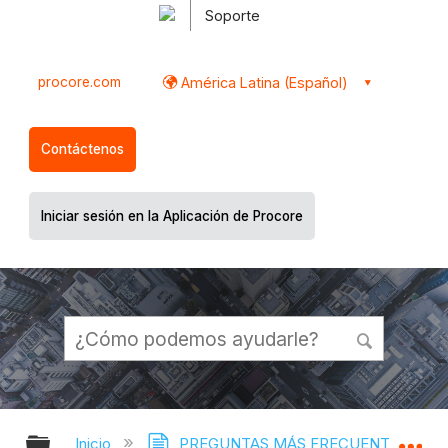
Soporte
procore.com
América Latina (Español)
Contáctenos
Iniciar sesión en la Aplicación de Procore
Expandir/contraer jerarquía global
Ex
Inicio
PREGUNTAS MÁS FRECUENTES