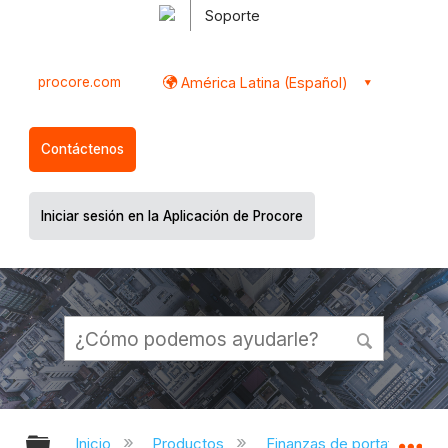
Soporte
procore.com
América Latina (Español)
Contáctenos
Iniciar sesión en la Aplicación de Procore
Expandir/contraer jerarquía global
Ex
Inicio
Productos
Finanzas de portafolio y pl