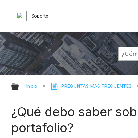
Soporte
Expandir/contraer jerarquía globa
Inicio
PREGUNTAS MÁS FRECUENTES
¿Qué debo saber sobr
portafolio?