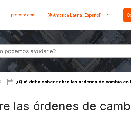
procore.com
América Latina (Español)
C
l
¿Qué debo saber sobre las órdenes de cambio en F
e las órdenes de camb