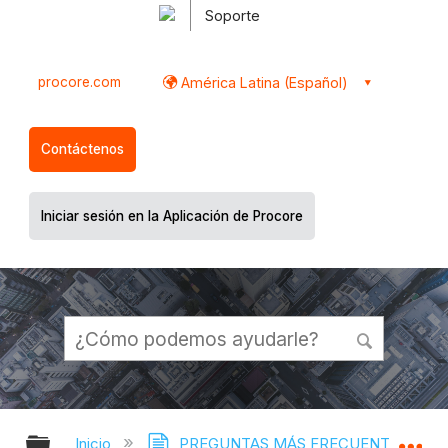
Soporte
procore.com
América Latina (Español)
Contáctenos
Iniciar sesión en la Aplicación de Procore
Expandir/contraer jerarquía global
Ex
Inicio
PREGUNTAS MÁS FRECUENTES