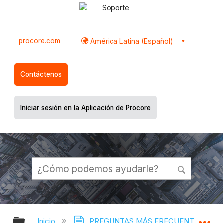
Soporte
procore.com
América Latina (Español)
Contáctenos
Iniciar sesión en la Aplicación de Procore
Expandir/contraer jerarquía global
Ex
Inicio
PREGUNTAS MÁS FRECUENTES