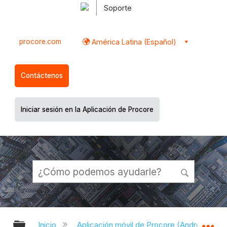
Soporte
procore.com
América Latina (Español)
Contáctenos
Iniciar sesión en la Aplicación de Procore
Expandir/contraer jerarquía global
Ex
Inicio
Aplicación móvil de Procore (Android)