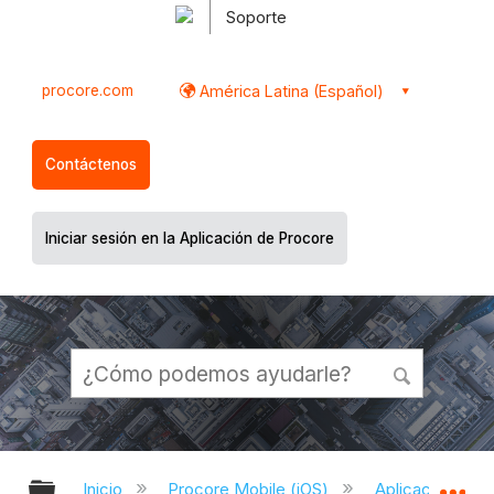
Soporte
procore.com
América Latina (Español)
Contáctenos
Iniciar sesión en la Aplicación de Procore
Expandir/contraer jerarquía global
Ex
Inicio
Procore Mobile (iOS)
Aplicación iOS 