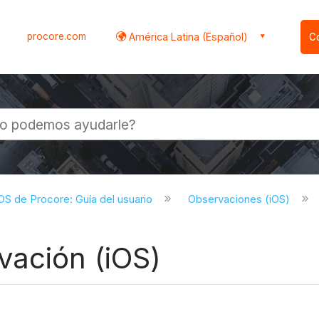
procore.com
América Latina (Español)
C
l
iOS de Procore: Guía del usuario
Observaciones (iOS)
ación (iOS)