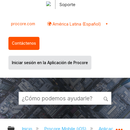
Soporte
procore.com
América Latina (Español)
Contáctenos
Iniciar sesión en la Aplicación de Procore
Expandir/contraer jerarquía global
Ex
Inicio
Procore Mobile (iOS)
Aplicación iOS 