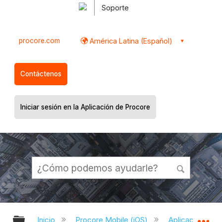
Soporte
procore.com
América Latina (Español)
Contáctenos
Iniciar sesión en la Aplicación de Procore
Expandir/contraer jerarquía global
Ex
Inicio
Procore Mobile (iOS)
Aplicación iOS 